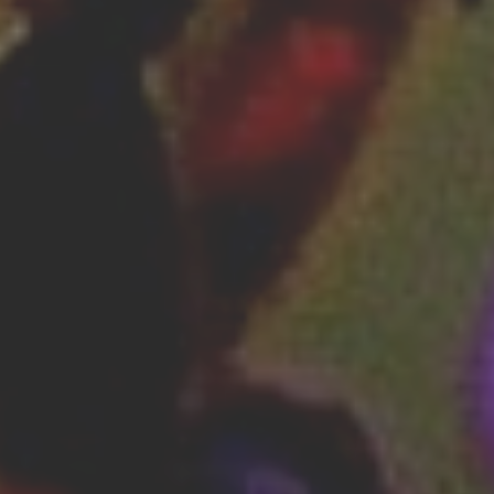
Kosmetyki
Leczenie
Salony Kosmetyczne
Sprzęt Medyczny
Strony WWW
Oprogramowanie
Strony Internetowe
Kontakt