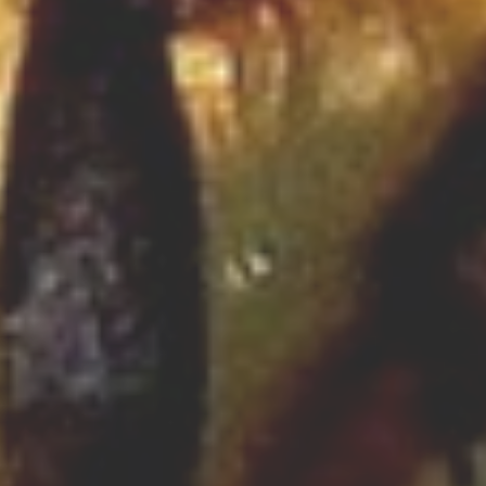
Zwierząt
Sprzątanie,
Porządkowanie
Serwis
Opieka
Inne Usługi
Kurier, Przesyłki
Zwiedzanie
Hotele i Noclegi
Podróże
Wypoczynek
Wdzięk
Dietetyka, Odchudzanie