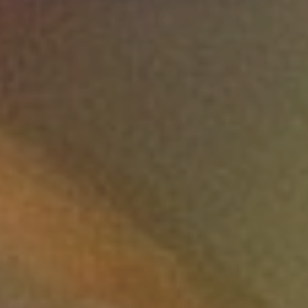
Ekologia
Banki, Przelewy, Waluty,
Kantory
Remonty
Projektowanie
Remonty, Elektryk,
Hydraulik
Materiały Budowlane
Pokoje
Drzwi i Okna
Klimatyzacja i Wentylacja
Nieruchomości, Działki
Domy, Mieszkania