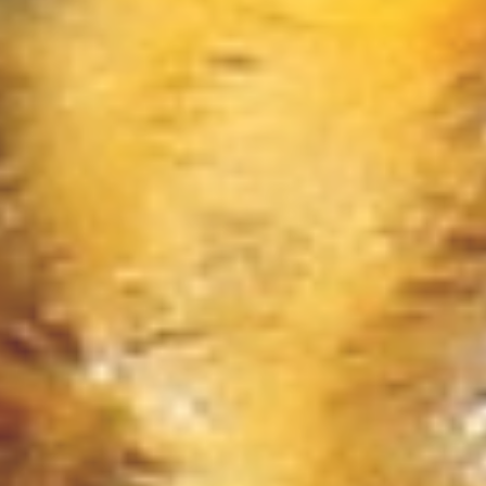
Narzędzia
Przemysł Metalowy
Przeprowadzki
Transport
Części Samochodowe
Wynajem
Usługi Motoryzacyjne
Salony, Komisy
Public Relations
Agencje Reklamowe
Materiały Reklamowe
Inne Agencje