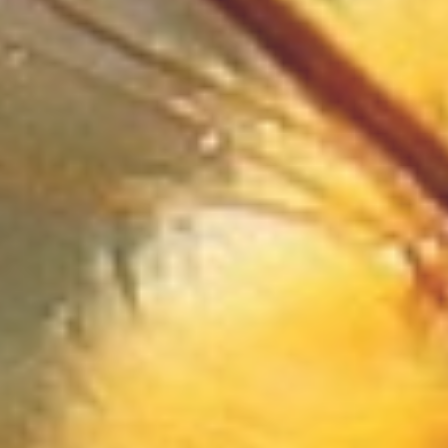
Wyposażenie Łazienki
Odzież
Sport
Elektronika, RTV, AGD
Art. Dla Zwierząt
Ogród, Rośliny
Chemia
Art. Spożywcze
Materiały Eksploatacyjne
Inne Sklepy
Maszyny Specjalistyczne
Maszyny