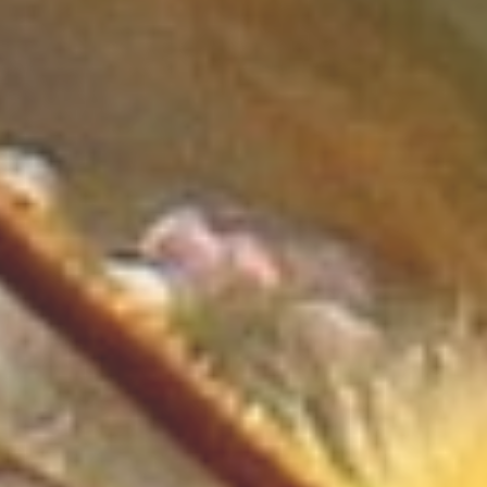
Oświata
Placówki Edukacyjne
Kursy Językowe
Konferencje, Sale
Szkoleniowe
Kursy i Szkolenia
Tłumaczenia
Rynek
Biżuteria
Dla Dzieci
Meble
Wyposażenie Wnętrz