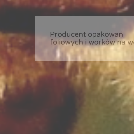
Producent opakowań
Producent opakowań
Producent opakowań
foliowych i worków na w
foliowych i worków na w
foliowych i worków na w