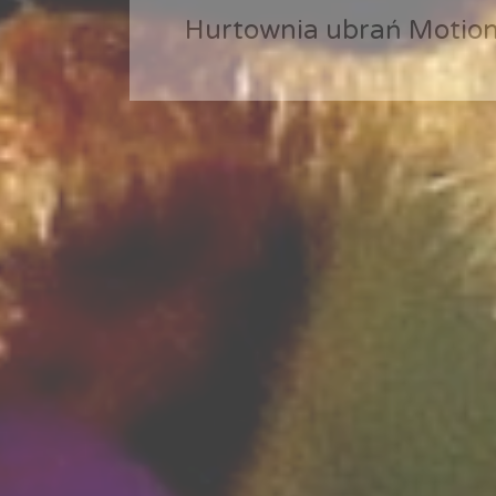
Hurtownia ubrań Motio
Hurtownia ubrań Motio
Hurtownia ubrań Motio