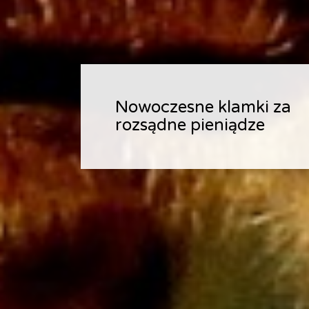
Nowoczesne klamki za
Nowoczesne klamki za
Nowoczesne klamki za
rozsądne pieniądze
rozsądne pieniądze
rozsądne pieniądze