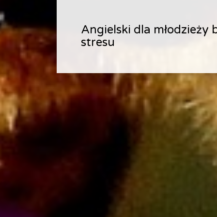
Angielski dla młodzieży 
Angielski dla młodzieży 
Angielski dla młodzieży 
stresu
stresu
stresu