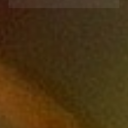
Ekologia
Banki, Przelewy, Waluty,
Kantory
Remonty
Projektowanie
Remonty, Elektryk,
Hydraulik
Materiały Budowlane
Pokoje
Drzwi i Okna
Klimatyzacja i Wentylacja
Nieruchomości, Działki
Domy, Mieszkania