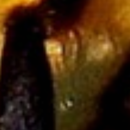
Zwierząt
Sprzątanie,
Porządkowanie
Serwis
Opieka
Inne Usługi
Kurier, Przesyłki
Zwiedzanie
Hotele i Noclegi
Podróże
Wypoczynek
Wdzięk
Dietetyka, Odchudzanie