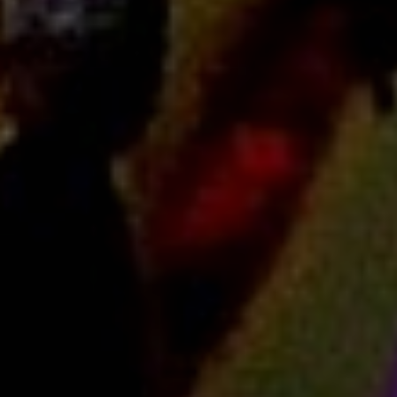
Kosmetyki
Leczenie
Salony Kosmetyczne
Sprzęt Medyczny
Strony WWW
Oprogramowanie
Strony Internetowe
Kontakt