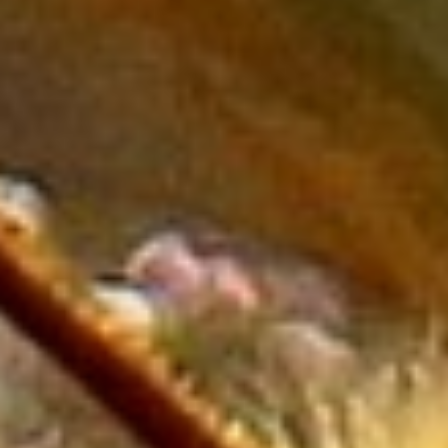
Oświata
Placówki Edukacyjne
Kursy Językowe
Konferencje, Sale
Szkoleniowe
Kursy i Szkolenia
Tłumaczenia
Rynek
Biżuteria
Dla Dzieci
Meble
Wyposażenie Wnętrz