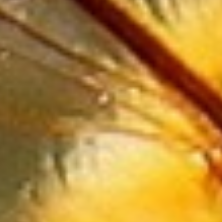
Wyposażenie Łazienki
Odzież
Sport
Elektronika, RTV, AGD
Art. Dla Zwierząt
Ogród, Rośliny
Chemia
Art. Spożywcze
Materiały Eksploatacyjne
Inne Sklepy
Maszyny Specjalistyczne
Maszyny