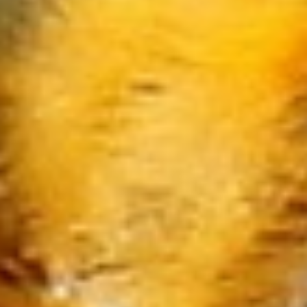
Narzędzia
Przemysł Metalowy
Przeprowadzki
Transport
Części Samochodowe
Wynajem
Usługi Motoryzacyjne
Salony, Komisy
Public Relations
Agencje Reklamowe
Materiały Reklamowe
Inne Agencje