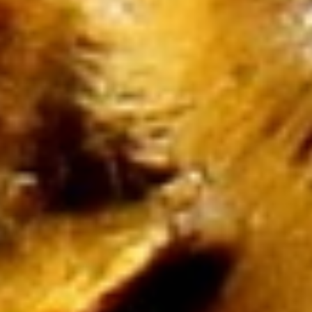
Ruch
Imprezy Integracyjne
Hobby
Zajęcia Sportowe i
Rekreacyjne
Specjalności
Informatyczne
Restauracje, Catering
Fotografia
Adwokaci, Porady
Prawne
Weterynaryjne, Hodowla