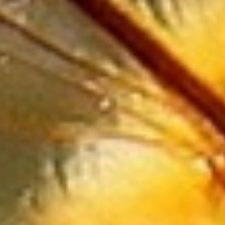
Wyposażenie Łazienki
Odzież
Sport
Elektronika, RTV, AGD
Art. Dla Zwierząt
Ogród, Rośliny
Chemia
Art. Spożywcze
Materiały Eksploatacyjne
Inne Sklepy
Maszyny Specjalistyczne
Maszyny