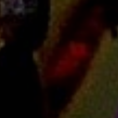
Kosmetyki
Leczenie
Salony Kosmetyczne
Sprzęt Medyczny
Strony WWW
Oprogramowanie
Strony Internetowe
Kontakt