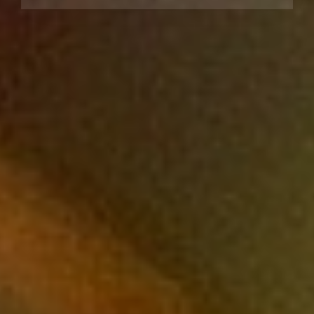
Ekologia
Banki, Przelewy, Waluty,
Kantory
Remonty
Projektowanie
Remonty, Elektryk,
Hydraulik
Materiały Budowlane
Pokoje
Drzwi i Okna
Klimatyzacja i Wentylacja
Nieruchomości, Działki
Domy, Mieszkania