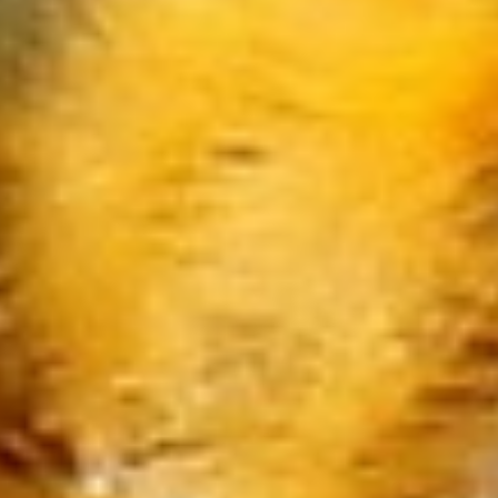
Narzędzia
Przemysł Metalowy
Przeprowadzki
Transport
Części Samochodowe
Wynajem
Usługi Motoryzacyjne
Salony, Komisy
Public Relations
Agencje Reklamowe
Materiały Reklamowe
Inne Agencje