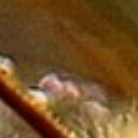
Oświata
Placówki Edukacyjne
Kursy Językowe
Konferencje, Sale
Szkoleniowe
Kursy i Szkolenia
Tłumaczenia
Rynek
Biżuteria
Dla Dzieci
Meble
Wyposażenie Wnętrz