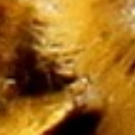
Ruch
Imprezy Integracyjne
Hobby
Zajęcia Sportowe i
Rekreacyjne
Specjalności
Informatyczne
Restauracje, Catering
Fotografia
Adwokaci, Porady
Prawne
Weterynaryjne, Hodowla