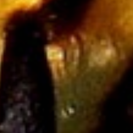
Zwierząt
Sprzątanie,
Porządkowanie
Serwis
Opieka
Inne Usługi
Kurier, Przesyłki
Zwiedzanie
Hotele i Noclegi
Podróże
Wypoczynek
Wdzięk
Dietetyka, Odchudzanie